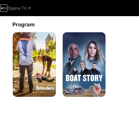
Öppna TV
Program
Breeders
Boat
Story