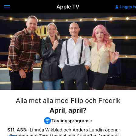
Apple TV
Logga in
Alla mot alla med Filip och Fredrik
April, april?
Tävlingsprogram
S11, A33: 
 Linnéa Wikblad och Anders Lundin öppnar 
säsongen mot Tara Moshizi och Kristoffer Appelquist 