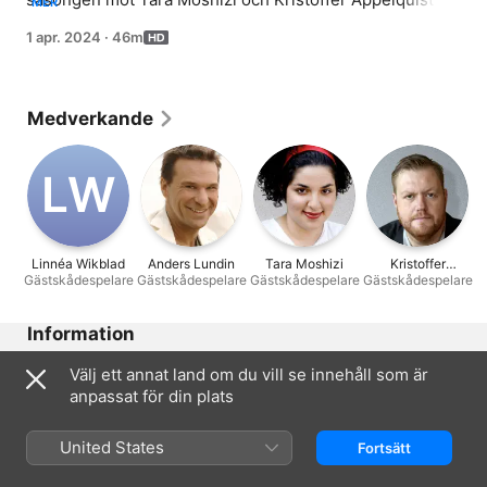
MER
och Filip firar med tidernas sämsta aprilskämt.
1 apr. 2024
·
46m
Medverkande
L‌W
Linnéa Wikblad
Anders Lundin
Tara Moshizi
Kristoffer
Gästskådespelare
Gästskådespelare
Gästskådespelare
Gästskådespelare
Appelquist
Information
Utgiven
Välj ett annat land om du vill se innehåll som är
2024
anpassat för din plats
Visningstid
46 min.
United States
Fortsätt
Åldersgräns