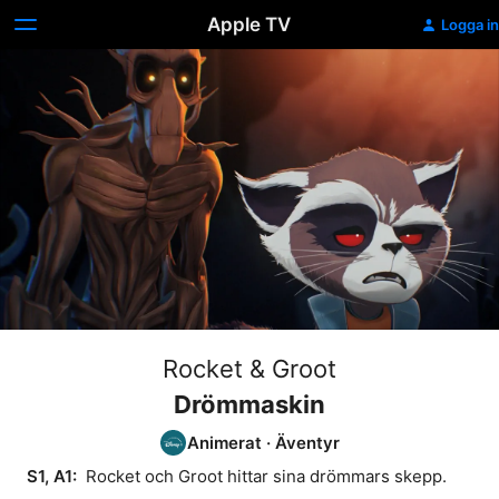
Apple TV
Logga in
Rocket & Groot
Drömmaskin
Animerat
·
Äventyr
S1, A1: 
 Rocket och Groot hittar sina drömmars skepp.