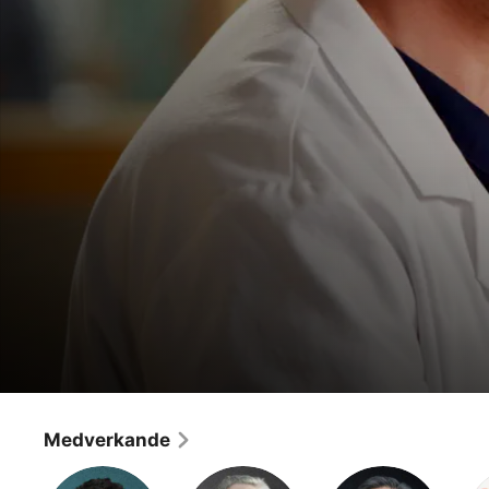
Grey's Anatomy
Episode 15
Medverkande
Drama
·
Romantik