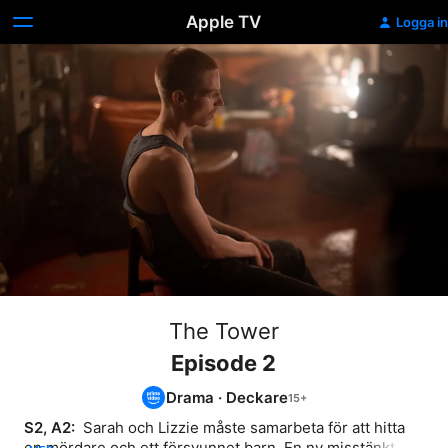
Apple TV
Logga in
The Tower
Episode 2
Drama
·
Deckare
S2, A2: 
 Sarah och Lizzie måste samarbeta för att hitta 
en mördare och ett försvunnet barn. En ny misstänkt 