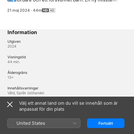
MER
dyker upp i Sarahs utredning av Tania Mills 
21 maj 2024
·
44m
försvinnande.
Information
Utgiven
2024
Visningstid
44 min.
Åldersgräns
15+
Innehållsvarningar
Våld, Språk (stötande)
Välj ett annat land om du vill se innehåll som är
Ursprungsregion
Storbritannien
anpassat för din plats
© 2023 Mammoth Screen Ltd
United States
Fortsätt