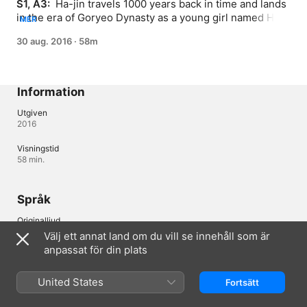
S1, A3: 
 Ha-jin travels 1000 years back in time and lands 
in the era of Goryeo Dynasty as a young girl named Hae-
MER
soo. Ha-jin, now trapped in another person's body, 
30 aug. 2016
·
58m
becomes involved in a power struggle against various 
vicious contenders to the throne.
Information
Utgiven
2016
Visningstid
58 min.
Språk
Originalljud
Koreanska
Välj ett annat land om du vill se innehåll som är
anpassat för din plats
Undertexter
Engelska , Franska , Spanska 
United States
Fortsätt