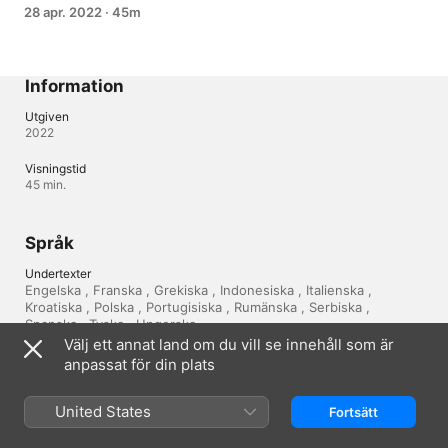
28 apr. 2022
·
45m
Information
Utgiven
2022
Visningstid
45 min.
Språk
Undertexter
Engelska , Franska , Grekiska , Indonesiska , Italienska , 
Kroatiska , Polska , Portugisiska , Rumänska , Serbiska , 
Spanska , Tyska , Ungerska 
Välj ett annat land om du vill se innehåll som är
anpassat för din plats
Sverige
English (UK)
United States
Fortsätt
Copyright © 2026
Apple Inc.
Alla rättigheter förbehålls.