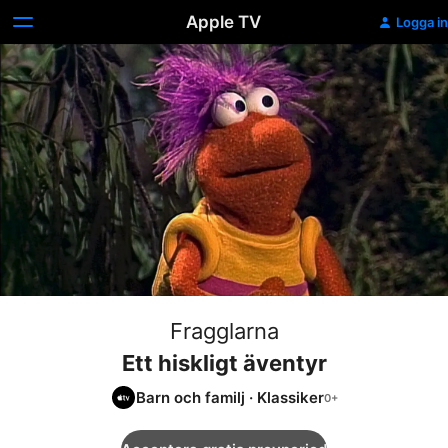
Apple TV
Logga in
Fragglarna
Ett hiskligt äventyr
Barn och familj
·
Klassiker