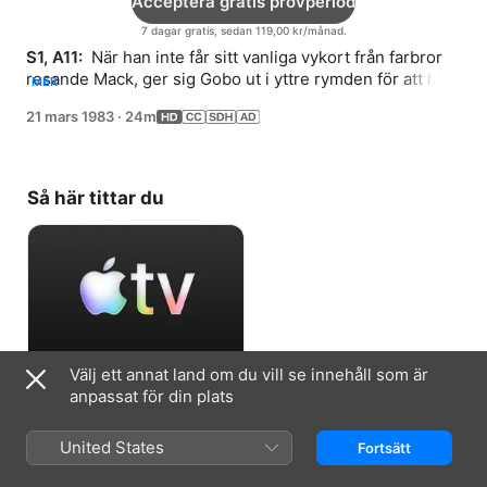
Acceptera gratis provperiod
7 dagar gratis, sedan 119,00 kr/månad.
S1, A11: 
 När han inte får sitt vanliga vykort från farbror 
resande Mack, ger sig Gobo ut i yttre rymden för att hitta 
MER
honom.
21 mars 1983
·
24m
Så här tittar du
Välj ett annat land om du vill se innehåll som är
Acceptera gratis provperiod
anpassat för din plats
7 dagar gratis, sedan 119,00 kr/månad.
United States
Fortsätt
Information