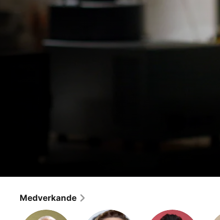
House
Plikttrogenhet
Medverkande
Drama