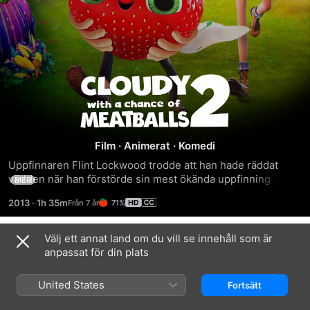
Det
regnar
Film
·
Animerat
·
Komedi
köttbullar
Uppfinnaren Flint Lockwood trodde att han hade räddat 
världen när han förstörde sin mest ökända uppfinning – en 
2:
MER
maskin som förvandlade vatten till mat, vilket ledde till 
2013
·
1h 35m
71%
ostburgarregn och spaghettitornador. Men Flint upptäcker 
Den
att hans uppfinning har klarat sig och nu kombinerar mat 
och djur för att skapa ”matdjur”!  Flint och hans vänner ger 
Välj ett annat land om du vill se innehåll som är
Trailrar
stora
sig ut på ett aptitretande uppdrag fullt av äventyr för att 
anpassat för din plats
kämpa mot hungriga tacodiler, skinkpanser, osthörningar, 
spenatindlar och andra matdjur för att rädda världen – igen!
matkampen
United States
Fortsätt