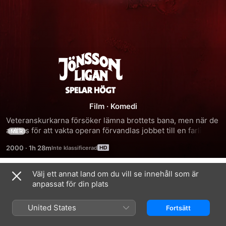
Jönssonligan
Spelar
Högt
Film
·
Komedi
Veteranskurkarna försöker lämna brottets bana, men när de 
anlitas för att vakta operan förvandlas jobbet till en farlig 
MER
batalj med den sicilianska maffian.
2000
·
1h 28m
Välj ett annat land om du vill se innehåll som är
Trailrar
anpassat för din plats
United States
Fortsätt