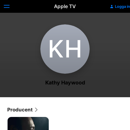
Apple TV
Logga in
K‌H
Kathy Haywood
Producent
Kevin
Spacey
Unmasked