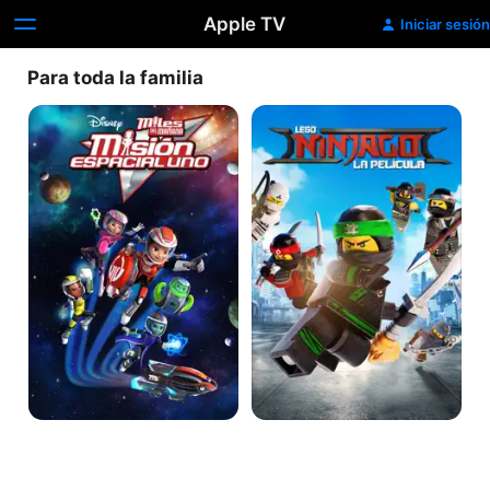
Apple TV
Iniciar sesión
Para toda la familia
Miles
LEGO
del
Ninjago:
Mañana
La
película