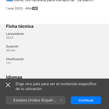
MÁS
Nieve”. Nidia y Lewis avanzan en su relación al igual que 
1 ene 2023
·
46m
Lehder y Jymel.
Ficha técnica
Lanzamiento
2023
Duración
46 min
Clasificación
12+
Idiomas
Elige otro país para ver el contenido específico
Audio original
de tu ubicación
Español
Estados Unidos (Español
Continuar
El Salvador (Español)
México)
English (UK)