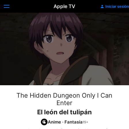
Apple TV
Iniciar sesión
The Hidden Dungeon Only I Can
Enter
El león del tulipán
Anime
·
Fantasía