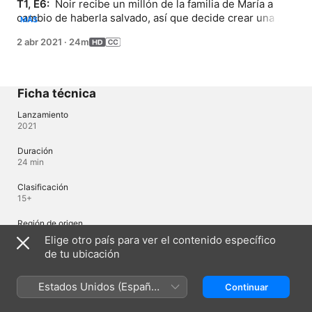
T1, E6: 
 Noir recibe un millón de la familia de María a 
cambio de haberla salvado, así que decide crear una 
MÁS
tienda que venda materiales raros. ¿Y dónde encontrar 
2 abr 2021
·
24m
materiales? En la mazmorra oculta, aunque la criatura 
que se encuentra allí es temible...mente peculiar.
Ficha técnica
Lanzamiento
2021
Duración
24 min
Clasificación
15+
Región de origen
Japón
Elige otro país para ver el contenido específico
de tu ubicación
Idiomas
Estados Unidos (Español
Continuar
Audio original
México)
Japonés, Japonés (Japón), Alemán (Alemania), Inglés (Estados Unidos),