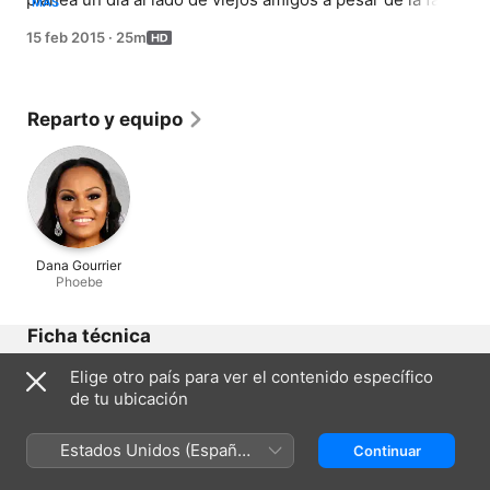
MÁS
de entusiasmo de Brett.
15 feb 2015
·
25m
Reparto y equipo
Dana Gourrier
Phoebe
Ficha técnica
Lanzamiento
Elige otro país para ver el contenido específico
2015
de tu ubicación
Duración
25 min
Estados Unidos (Español
Continuar
México)
Región de origen