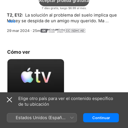
Aceptar prueba gratuita
7 días gratis, luego $6.99 al mes.
T2, E12: 
 La solución al problema del suelo implica que 
Mokey se despida de un amigo muy querido. Ma 
MÁS
comparte su conocimiento de reina con los Fraggles.
29 mar 2024
·
25m
Cómo ver
Elige otro país para ver el contenido específico
Aceptar prueba gratuita
de tu ubicación
7 días gratis, luego $6.99 al mes.
Estados Unidos (Español
Continuar
México)
Ficha técnica