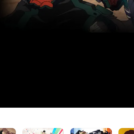
BORUTO:
My
Dan