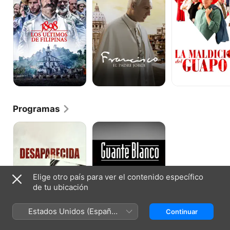
De
Jorge
guapo
Filipinas
Programas
Desaparecida
Guante
Blanco
Elige otro país para ver el contenido específico
de tu ubicación
Estados Unidos (Español
Continuar
México)