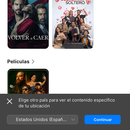
Películas
Una
película
de
amor
y
guerra
Elige otro país para ver el contenido específico
de tu ubicación
Estados Unidos (Español
Continuar
México)