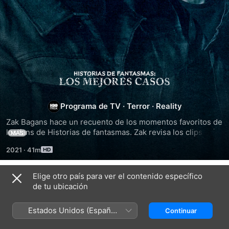
Historias
de
Programa de TV
·
Terror
·
Reality
fantasmas:
Zak Bagans hace un recuento de los momentos favoritos de 
los fans de Historias de fantasmas. Zak revisa los clips más 
MÁS
aterradores, divertidos y locos de los episodios pasados y 
los
2021
·
41m
presenta algunas de las mejores evidencias paranormales 
del equipo.
mejores
Elige otro país para ver el contenido específico
Temporada 1
de tu ubicación
casos
Estados Unidos (Español
Continuar
México)
EPISODIO 1
EPISODIO 2