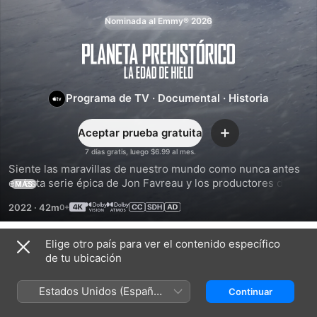
Nominada al Emmy® 2026
Planeta
prehistórico
Programa de TV
·
Documental
·
Historia
Aceptar prueba gratuita
Agregar
7 días gratis, luego $6.99 al mes.
Siente las maravillas de nuestro mundo como nunca antes 
en esta serie épica de Jon Favreau y los productores de 
MÁS
Planeta Tierra. Regresa en el tiempo a una época donde 
2022
·
42m
dinosaurios majestuosos y animales extraordinarios 
rondaban la tierra, los mares y el cielo.
Elige otro país para ver el contenido específico
Temporada 3
de tu ubicación
Estados Unidos (Español
Continuar
México)
EPISODIO 1
EPISODIO 2