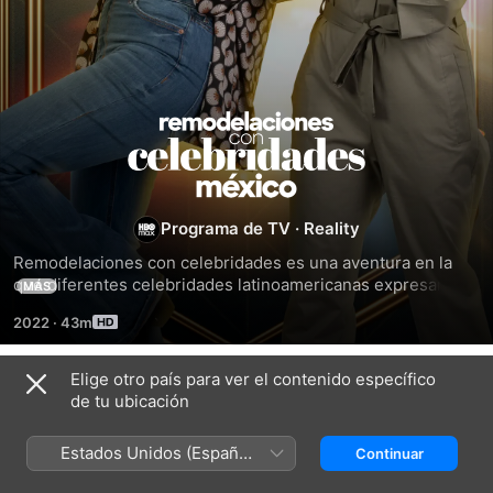
Remodelaciones
con
celebridades:
Programa de TV
·
Reality
Remodelaciones con celebridades es una aventura en la 
México
que diferentes celebridades latinoamericanas expresan su 
MÁS
profunda gratitud a personas u organizaciones que han 
2022
·
43m
tenido un gran impacto en sus vidas, sorprendiéndolas con 
grandes renovaciones.
Elige otro país para ver el contenido específico
Temporada 1
de tu ubicación
Estados Unidos (Español
Continuar
México)
EPISODIO 1
EPISODIO 2