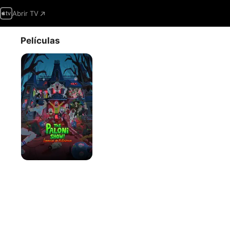
Abrir TV
Películas
The
Paloni
Show!
Halloween
Special!