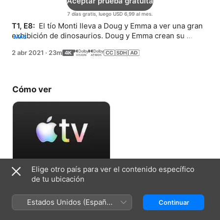
Aceptar prueba gratuita
7 días gratis, luego USD 6,99 al mes.
T1, E8: 
 El tío Monti lleva a Doug y Emma a ver una gran 
exhibición de dinosaurios. Doug y Emma crean su 
MÁS
propio tesoro cuando no pueden encontrar uno en la 
2 abr 2021
·
23m
playa.
Cómo ver
Elige otro país para ver el contenido específico
Aceptar prueba gratuita
de tu ubicación
7 días gratis, luego USD 6,99 al mes.
Estados Unidos (Español
Continuar
México)
Ficha técnica