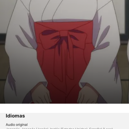
ones~
Idiomas
Audio original