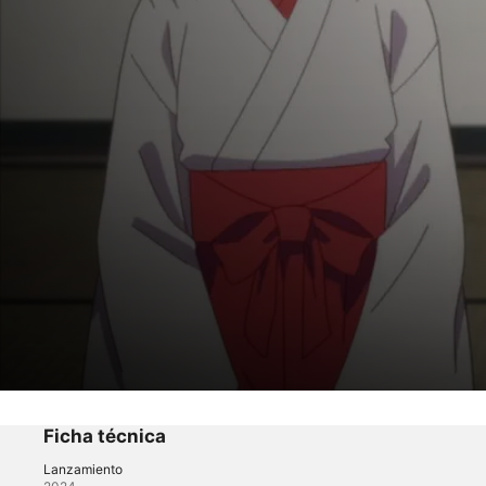
Tying the Knot with an Amagami Sister
El festival del templo Amagami ~Conexi
Ficha técnica
Lanzamiento
Anime
·
Romance