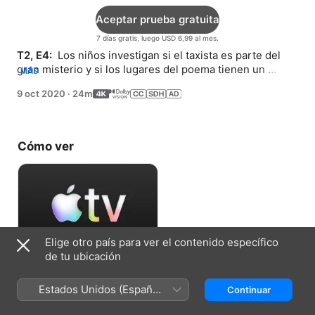
Aceptar prueba gratuita
7 días gratis, luego USD 6,99 al mes.
T2, E4: 
 Los niños investigan si el taxista es parte del 
gran misterio y si los lugares del poema tienen un 
MÁS
significado oculto.
9 oct 2020
·
24m
Cómo ver
Elige otro país para ver el contenido específico
de tu ubicación
Aceptar prueba gratuita
Estados Unidos (Español
Continuar
7 días gratis, luego USD 6,99 al mes.
México)