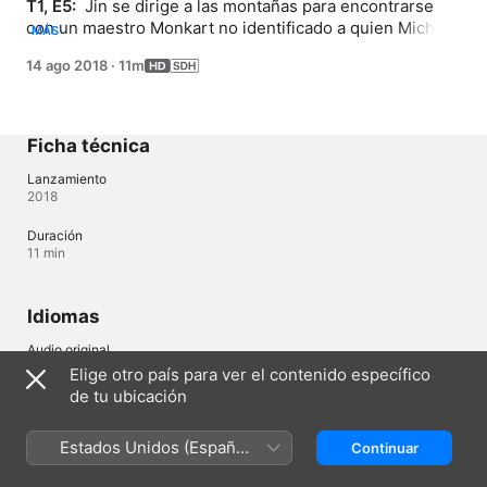
T1, E5: 
 Jin se dirige a las montañas para encontrarse 
con un maestro Monkart no identificado a quien Michael 
MÁS
le dijo y conoce a Kubi y Moncha. Kubi roba la Monsword 
14 ago 2018
·
11m
de Jin y se escapa.
Ficha técnica
Lanzamiento
2018
Duración
11 min
Idiomas
Audio original
Coreano
Elige otro país para ver el contenido específico
de tu ubicación
Audio
Español (Latinoamérica) , Ruso (Rusia) 
Estados Unidos (Español
Continuar
Subtítulos
México)
Inglés (Estados Unidos) (SPS)