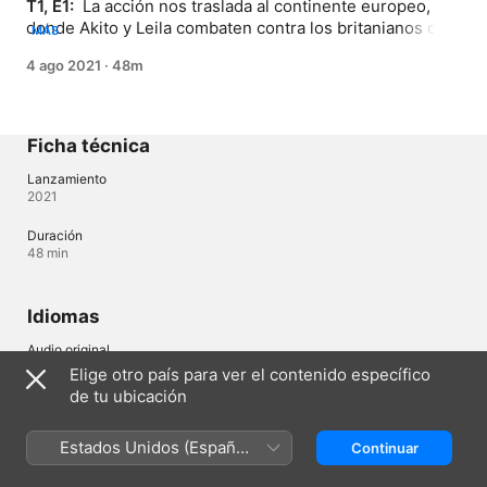
T1, E1: 
 La acción nos traslada al continente europeo, 
donde Akito y Leila combaten contra los britanianos con 
MÁS
muy pocas unidades disponibles.
4 ago 2021
·
48m
Ficha técnica
Lanzamiento
2021
Duración
48 min
Idiomas
Audio original
Japonés, Japonés (Japón), Alemán (Alemania), Francés (Francia)
Elige otro país para ver el contenido específico
de tu ubicación
Audio
Japonés (Japón) 
Estados Unidos (Español
Continuar
Subtítulos
México)
Español (Latinoamérica) , Portugués (Brasil) 