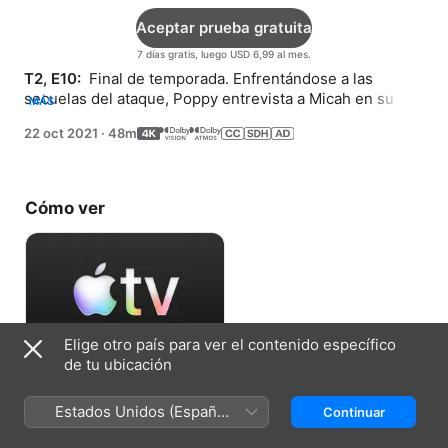
Aceptar prueba gratuita
7 días gratis, luego USD 6,99 al mes.
T2, E10: 
 Final de temporada. Enfrentándose a las 
secuelas del ataque, Poppy entrevista a Micah en su 
MÁS
podcast y llega al fondo del caso.
22 oct 2021
·
48m
Cómo ver
Elige otro país para ver el contenido específico
de tu ubicación
Aceptar prueba gratuita
Estados Unidos (Español
Continuar
7 días gratis, luego USD 6,99 al mes.
México)