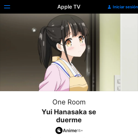
Apple TV
Iniciar sesión
One Room
Yui Hanasaka se
duerme
Anime