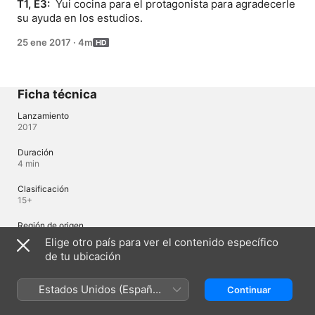
T1, E3: 
 Yui cocina para el protagonista para agradecerle 
su ayuda en los estudios.
25 ene 2017
·
4m
Ficha técnica
Lanzamiento
2017
Duración
4 min
Clasificación
15+
Región de origen
Japón
Elige otro país para ver el contenido específico
de tu ubicación
Idiomas
Estados Unidos (Español
Continuar
Audio original
México)
Japonés, Japonés (Japón)