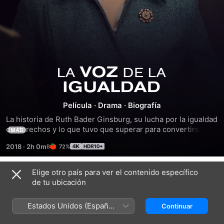
La
voz
Película
·
Drama
·
Biografía
de
La historia de Ruth Bader Ginsburg, su lucha por la igualdad 
de derechos y lo que tuvo que superar para convertirse en 
MÁS
jueza de la Corte Suprema de los Estados Unidos.
la
2018
·
2h 0m
72%
igualdad
Elige otro país para ver el contenido específico
Tráilers
de tu ubicación
Estados Unidos (Español
Continuar
México)