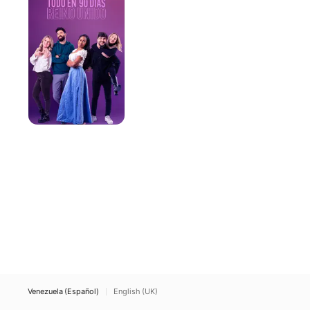
90
días:
Reino
Unido
Venezuela (Español)
English (UK)