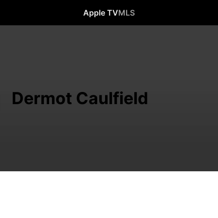
Apple TV
MLS
Dermot Caulfield