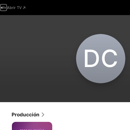
Abrir TV
D‌C
Producción
Todo
en