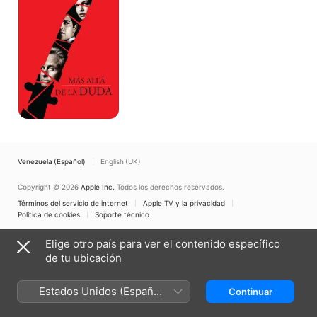
la
duda
Venezuela (Español)
English (UK)
Copyright © 2026
Apple Inc.
Todos los derechos reservados.
Términos del servicio de internet
Apple TV y la privacidad
Política de cookies
Soporte técnico
Elige otro país para ver el contenido específico
de tu ubicación
Estados Unidos (Español
Continuar
México)