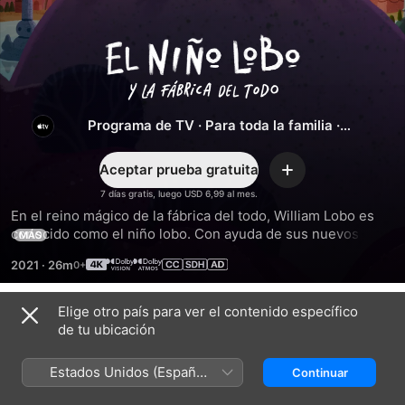
El
niño
Programa de TV
·
Para toda la familia
·
lobo
Animación
Aceptar prueba gratuita
y
Agregar
7 días gratis, luego USD 6,99 al mes.
En el reino mágico de la fábrica del todo, William Lobo es 
la
conocido como el niño lobo. Con ayuda de sus nuevos 
MÁS
amigos, descubrirá que su imaginación y creatividad bastan 
fábrica
2021
·
26m
para cambiar el mundo.
del
Elige otro país para ver el contenido específico
Temporada 2
de tu ubicación
todo
Estados Unidos (Español
Continuar
México)
EPISODIO 1
EPISODIO 2