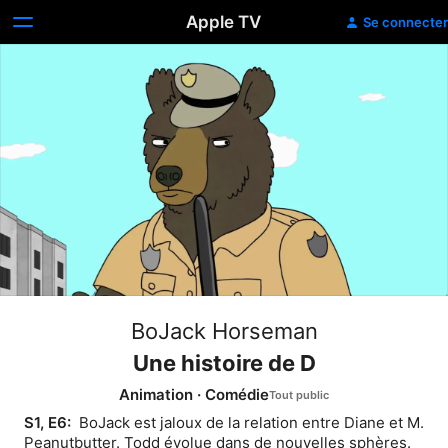
Apple TV
Se connecter
BoJack Horseman​
Une histoire de D
Animation
·
Comédie
S1, E6: 
 BoJack est jaloux de la relation entre Diane et M. 
Peanutbutter. Todd évolue dans de nouvelles sphères.