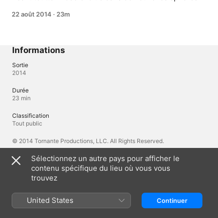
22 août 2014
·
23m
Informations
Sortie
2014
Durée
23 min
Classification
Tout public
© 2014 Tornante Productions, LLC. All Rights Reserved.
Sélectionnez un autre pays pour afficher le
contenu spécifique du lieu où vous vous
Langues
trouvez
Audio original
Anglais
United States
Continuer