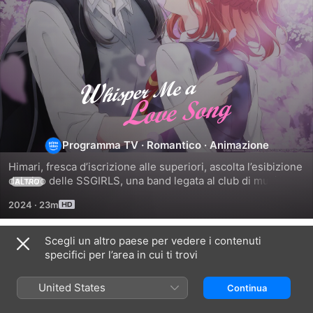
Whisper
Me
Programma TV
·
Romantico
·
Animazione
a
Himari, fresca d’iscrizione alle superiori, ascolta l’esibizione 
dal vivo delle SSGIRLS, una band legata al club di musica 
ALTRO
Love
leggera dell’istituto. Resterà folgorata dalla performance 
2024
·
23m
della cantante, Yori, una studentessa del terzo anno, al 
Song
punto da dire di essersi “innamorata a prima vista”, ma Yori 
la prende alla lettera e si rende conto di provare lei stessa 
Scegli un altro paese per vedere i contenuti
Stagione 1
qualcosa per Himari.
specifici per l’area in cui ti trovi
United States
Continua
EPISODIO 1
EPISODIO 2