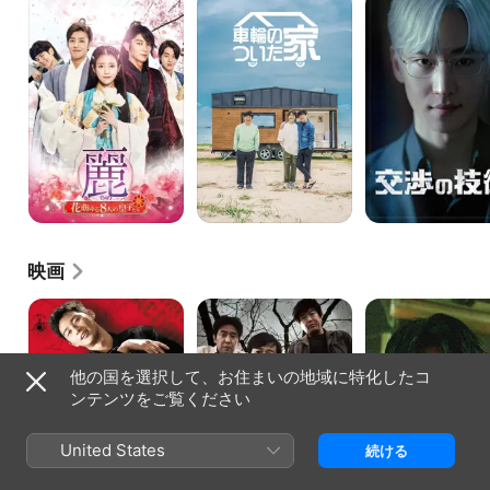
＜
輪
渉
レ
の
の
イ
つ
技
＞
い
術
～
た
花
家
萌
ゆ
る
８
人
の
皇
子
た
映画
ち
～
ミ
カ
オ
ッ
エ
オ
ド
ル
カ
ナ
少
ミ
他の国を選択して、お住まいの地域に特化したコ
イ
年
狩
ト・
失
り
ンテンツをご覧ください
ラ
踪
ン
殺
ナ
人
United States
続ける
ー
事
件