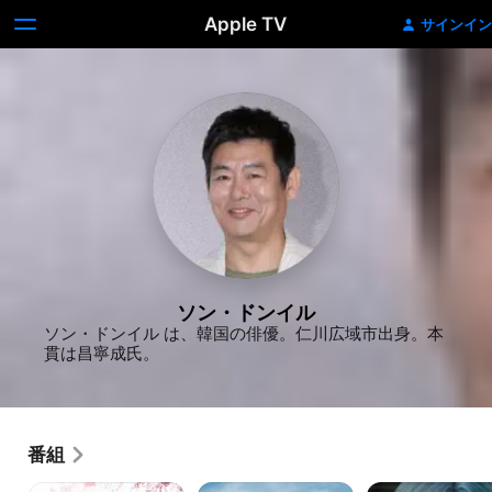
Apple TV
サインイン
ソン・ドンイル
ソン・ドンイル は、韓国の俳優。仁川広域市出身。本
貫は昌寧成氏。
番組
麗
車
交