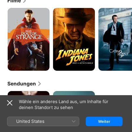
Filme
Doctor
Indiana
Casino
Strange
Jones
Royale
und
das
Rad
des
Schicksals
Sendungen
Hannibal
Unit
One
Wähle ein anderes Land aus, um Inhalte für
-
deinen Standort zu sehen
Die
Spezialisten
United States
Weiter