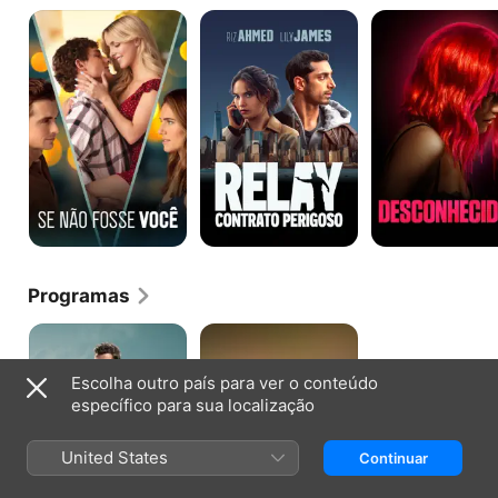
Se
Relay
Desconhecidos
Não
-
Fosse
Contrato
Você
Perigoso
Programas
Reacher
Little
Women
Escolha outro país para ver o conteúdo
específico para sua localização
United States
Continuar