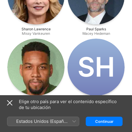
Sharon Lawrence
Paul Sparks
Missy Vankeuren
Wacey Hedeman
S‌H
Coley Speaks
Skywalker Hughes
Elige otro país para ver el contenido específico
Nate Romanowski
Sheridan Pickett
de tu ubicación
Estados Unidos (Español
Continuar
México)