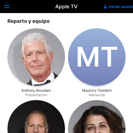
Apple TV
Iniciar sesión
Reparto y equipo
M‌T
Anthony Bourdain
Maurizio Trombini
Presentación
Narración