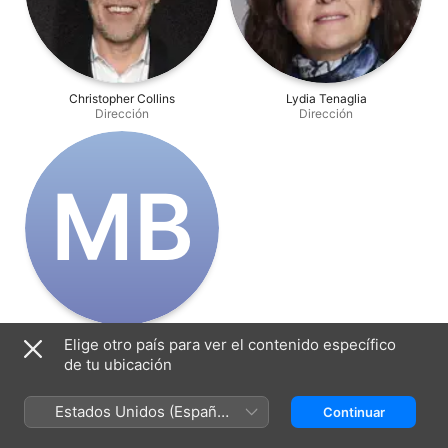
Christopher Collins
Lydia Tenaglia
Dirección
Dirección
M‌B
Matthew Barbato
Elige otro país para ver el contenido específico
Producción
de tu ubicación
Estados Unidos (Español
Continuar
México)