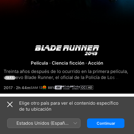
Blade
Runner
Película
·
Ciencia ficción
·
Acción
Treinta años después de lo ocurrido en la primera película, 
2049
un nuevo Blade Runner, el oficial de la Policía de Los 
MÁS
Ángeles K, desentierra un viejo secreto que puede 
2017
·
2h 44m
88%
provocar el caos en lo que queda de sociedad. El 
descubrimiento de K le sitúa en la misión de encontrar a 
Rick Deckard, un antiguo policía que ha estado 
Elige otro país para ver el contenido específico
Tráilers
desaparecido durante los últimos 30 años
de tu ubicación
Estados Unidos (Español
Continuar
México)