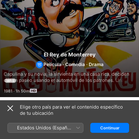
El Rey de Monterrey
Película
·
Comedia
·
Drama
Capulina y su novia, la sirvienta en una casa rica, deciden 
dar un paseo usando el automóvil de los patrones. Una 
MÁS
banda de roba coches les roban el auto. Capulina y su novia 
1981
·
1h 50m
tienen que recuperar el auto antes de que sus patrones se 
enteren.
Elige otro país para ver el contenido específico
Títulos relacionados
de tu ubicación
Dos
El
Capulina:
meseros
Circo
Chisme
Estados Unidos (Español
Continuar
majaderos
de
Caliente
México)
Capulina