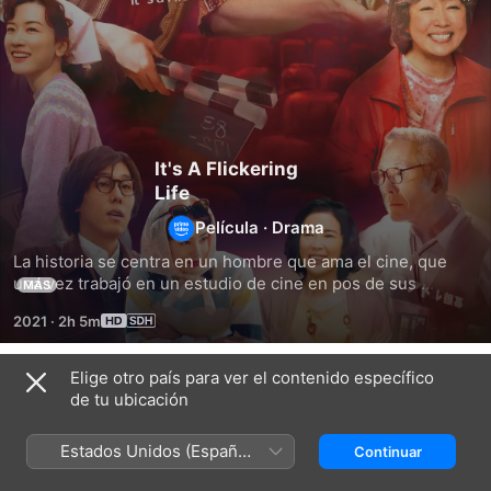
It's A Flickering
Life
Película
·
Drama
La historia se centra en un hombre que ama el cine, que 
una vez trabajó en un estudio de cine en pos de sus 
MÁS
sueños, rodeado de grandes directores y actores famosos. 
2021
·
2h 5m
En esta historia de amor y amistad que abarca toda la vida, 
el "dios del cine" que Go ha adorado desde que era joven 
trascenderá el tiempo y obrará un milagro en la vida de una 
Elige otro país para ver el contenido específico
Títulos relacionados
familia.
de tu ubicación
Pachinko
Cinema
Broker:
Paradiso
Intercambiando
Estados Unidos (Español
Continuar
vidas
México)