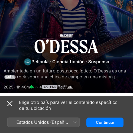
O'Dessa
Película
·
Ciencia ficción
·
Suspenso
Ambientada en un futuro postapocalíptico, O'Dessa es una 
ópera rock sobre una chica de campo en una misión para 
MÁS
recuperar una reliquia familiar. Su viaje la lleva a una ciudad 
2025
·
1h 46m
38%
peligrosa, donde deberá usar el poder del destino y la 
música para salvar el alma de su verdadero amor.
Elige otro país para ver el contenido específico
Títulos relacionados
de tu ubicación
Silo
See
El
Último
Estados Unidos (Español
Continuar
Viaje
México)
de