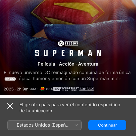
Superman
Película
·
Acción
·
Aventura
El nuevo universo DC reimaginado combina de forma única 
acción épica, humor y emoción con un Superman motivado 
MÁS
por su compasión y una creencia innata en la bondad de la 
2025
·
2h 9m
83%
humanidad. La película en formato digital incluye más de 2 
horas de contenido extra, con comentarios del director, 
tomas falsas y escenas inéditas. ¡Ya disponible!
Elige otro país para ver el contenido específico
Tráilers
de tu ubicación
Estados Unidos (Español
Continuar
México)