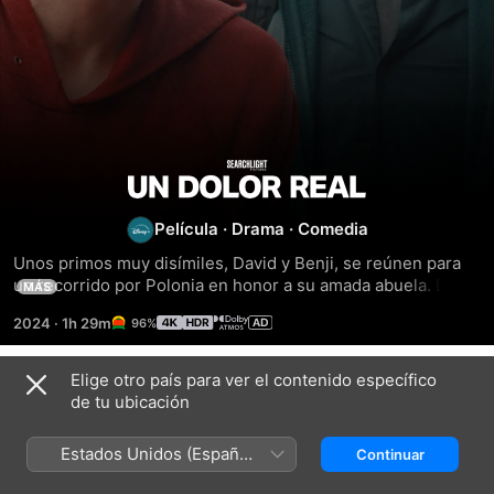
Un
dolor
Película
·
Drama
·
Comedia
Unos primos muy disímiles, David y Benji, se reúnen para 
real
un recorrido por Polonia en honor a su amada abuela. La 
MÁS
aventura da un giro cuando las viejas tensiones de los 
2024
·
1h 29m
96%
primos vuelven a surgir con el telón de fondo de su historia 
familiar.
Elige otro país para ver el contenido específico
Títulos relacionados
de tu ubicación
Todo
Raymond
Tesoro
de
&
Estados Unidos (Español
Continuar
ti
Ray
México)