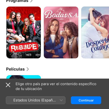
Programas
Rebelde
Bodas,
Amo
S.A.
Despertar
Contigo
Películas
En
las
Elige otro país para ver el contenido específico
Buenas
de tu ubicación
y
en
las
Estados Unidos (Español
Continuar
Malas
México)