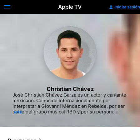
Apple TV
Iniciar sesión
Christian Chávez
José Christian Chávez Garza es un actor y cantante 
mexicano. Conocido internacionalmente por 
interpretar a Giovanni Méndez en Rebelde, por ser 
parte del grupo musical RBD y por su personaje 
MÁS
Patricio "Pato" Lascuráin Villegas, en la serie 
mexicana La casa de las flores.