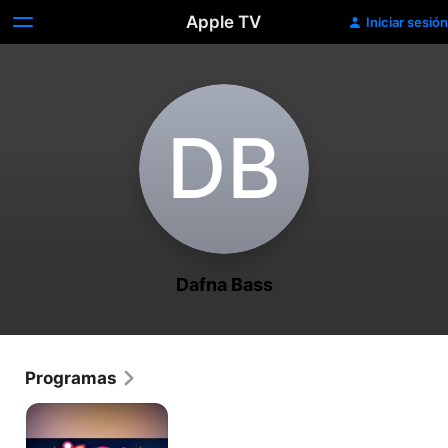
Apple TV
Iniciar sesión
D‌B
Dafna Bass
Programas
Sigue
La
Risa